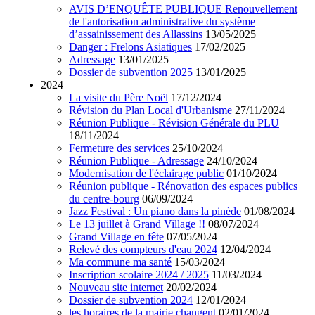
AVIS D’ENQUÊTE PUBLIQUE Renouvellement
de l'autorisation administrative du système
d’assainissement des Allassins
13/05/2025
Danger : Frelons Asiatiques
17/02/2025
Adressage
13/01/2025
Dossier de subvention 2025
13/01/2025
2024
La visite du Père Noël
17/12/2024
Révision du Plan Local d'Urbanisme
27/11/2024
Réunion Publique - Révision Générale du PLU
18/11/2024
Fermeture des services
25/10/2024
Réunion Publique - Adressage
24/10/2024
Modernisation de l'éclairage public
01/10/2024
Réunion publique - Rénovation des espaces publics
du centre-bourg
06/09/2024
Jazz Festival : Un piano dans la pinède
01/08/2024
Le 13 juillet à Grand Village !!
08/07/2024
Grand Village en fête
07/05/2024
Relevé des compteurs d'eau 2024
12/04/2024
Ma commune ma santé
15/03/2024
Inscription scolaire 2024 / 2025
11/03/2024
Nouveau site internet
20/02/2024
Dossier de subvention 2024
12/01/2024
les horaires de la mairie changent
02/01/2024