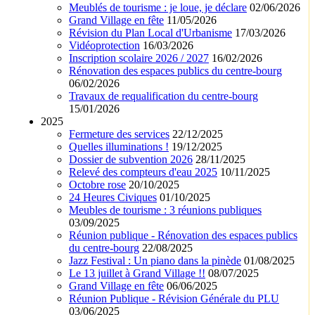
Meublés de tourisme : je loue, je déclare
02/06/2026
Grand Village en fête
11/05/2026
Révision du Plan Local d'Urbanisme
17/03/2026
Vidéoprotection
16/03/2026
Inscription scolaire 2026 / 2027
16/02/2026
Rénovation des espaces publics du centre-bourg
06/02/2026
Travaux de requalification du centre-bourg
15/01/2026
2025
Fermeture des services
22/12/2025
Quelles illuminations !
19/12/2025
Dossier de subvention 2026
28/11/2025
Relevé des compteurs d'eau 2025
10/11/2025
Octobre rose
20/10/2025
24 Heures Civiques
01/10/2025
Meubles de tourisme : 3 réunions publiques
03/09/2025
Réunion publique - Rénovation des espaces publics
du centre-bourg
22/08/2025
Jazz Festival : Un piano dans la pinède
01/08/2025
Le 13 juillet à Grand Village !!
08/07/2025
Grand Village en fête
06/06/2025
Réunion Publique - Révision Générale du PLU
03/06/2025