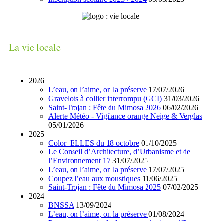
La vie locale
2026
L’eau, on l’aime, on la préserve
17/07/2026
Gravelots à collier interrompu (GCI)
31/03/2026
Saint-Trojan : Fête du Mimosa 2026
06/02/2026
Alerte Météo - Vigilance orange Neige & Verglas
05/01/2026
2025
Color_ELLES du 18 octobre
01/10/2025
Le Conseil d’Architecture, d’Urbanisme et de
l’Environnement 17
31/07/2025
L’eau, on l’aime, on la préserve
17/07/2025
Coupez l’eau aux moustiques
11/06/2025
Saint-Trojan : Fête du Mimosa 2025
07/02/2025
2024
BNSSA
13/09/2024
L’eau, on l’aime, on la préserve
01/08/2024