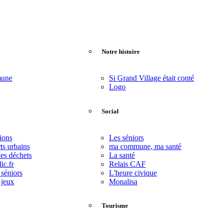
Notre histoire
mune
Si Grand Village était conté
Logo
Social
ions
Les séniors
ts urbains
ma commune, ma santé
des déchets
La santé
ic.fr
Relais CAF
 séniors
L'heure civique
 jeux
Monalisa
Tourisme