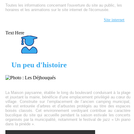
Toutes les informations concernant l'ouverture du site au public, les
horaires et les animations sur le site internet de l'écomusée.
Site internet
Text Here
Un peu d'histoire
La Maison paysanne, établie le long du boulevard conduisant à la plage
et jouxtant la mairie, bénéficie d’une emplacement privilégié au cœur du
village. Construite sur l’emplacement de l’ancien camping municipal,
elle est entourée d’arbres et d’arbustes protégés au titre des espaces
boisés classés. Cet environnement verdoyant contribue au caractère
bucolique du site qui accueille pendant la saison estivale les concerts
organisés par la municipalité, notamment le festival de jazz « Un piano
dans la pinède ».