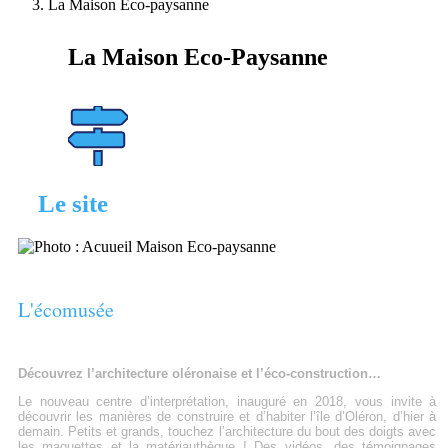
La Maison Eco-paysanne
La Maison Eco-Paysanne
Le site
L'écomusée
Découvrez l’architecture oléronaise et l’éco-construction…
Le nouveau centre d’interprétation, inauguré en 2018, vous invite à
découvrir les manières de construire et d’habiter l’île d’Oléron, d’hier à
demain. Petits et grands, touchez l’architecture du bout des doigts avec
les maquettes et la matériauthèque ! Des vidéos, des témoignages