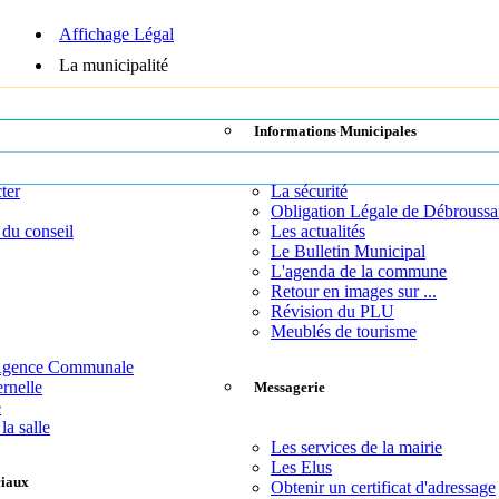
Affichage Légal
La municipalité
Informations Municipales
ter
La sécurité
Obligation Légale de Débroussa
 du conseil
Les actualités
Le Bulletin Municipal
L'agenda de la commune
Retour en images sur ...
Révision du PLU
Meublés de tourisme
 Agence Communale
rnelle
Messagerie
e
la salle
Les services de la mairie
Les Elus
ciaux
Obtenir un certificat d'adressage