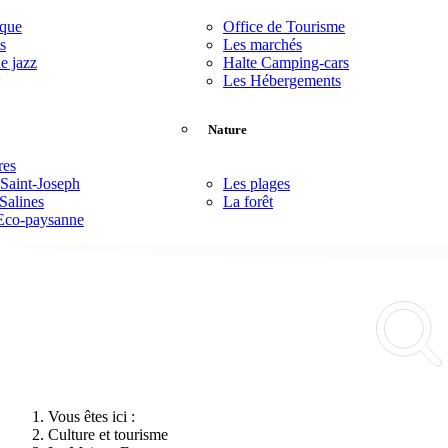
èque
Office de Tourisme
s
Les marchés
de jazz
Halte Camping-cars
Les Hébergements
Nature
res
 Saint-Joseph
Les plages
Salines
La forêt
Eco-paysanne
Vous êtes ici :
Culture et tourisme