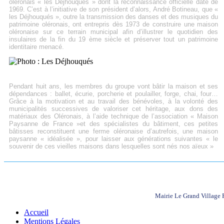
oléronais « les Déjhouqués » dont la reconnaissance officielle date de
1969. C’est à l’initiative de son président d’alors, André Botineau, que «
les Déjhouqués », outre la transmission des danses et des musiques du
patrimoine oléronais, ont entrepris dès 1973 de construire une maison
oléronaise sur ce terrain municipal afin d’illustrer le quotidien des
insulaires de la fin du 19 ème siècle et préserver tout un patrimoine
identitaire menacé.
Pendant huit ans, les membres du groupe vont bâtir la maison et ses
dépendances : ballet, écurie, porcherie et poulailler, forge, chai, four…
Grâce à la motivation et au travail des bénévoles, à la volonté des
municipalités successives de valoriser cet héritage, aux dons des
matériaux des Oléronais, à l’aide technique de l’association « Maison
Paysanne de France »et des spécialistes du bâtiment, ces petites
bâtisses reconstituent une ferme oléronaise d’autrefois, une maison
paysanne « idéalisée », pour laisser aux générations suivantes « le
souvenir de ces vieilles maisons dans lesquelles sont nés nos aïeux »
Mairie Le Grand Village
Accueil
Mentions Légales