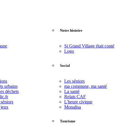
Notre histoire
mune
Si Grand Village était conté
Logo
Social
ions
Les séniors
ts urbains
ma commune, ma santé
des déchets
La santé
ic.fr
Relais CAF
 séniors
L'heure civique
 jeux
Monalisa
Tourisme