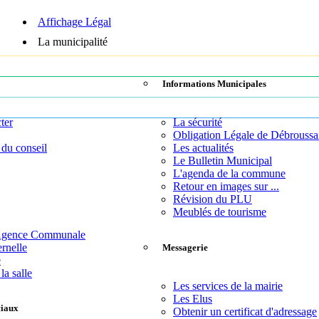
Affichage Légal
La municipalité
Informations Municipales
ter
La sécurité
Obligation Légale de Débroussa
 du conseil
Les actualités
Le Bulletin Municipal
L'agenda de la commune
Retour en images sur ...
Révision du PLU
Meublés de tourisme
 Agence Communale
rnelle
Messagerie
e
la salle
Les services de la mairie
Les Elus
ciaux
Obtenir un certificat d'adressage