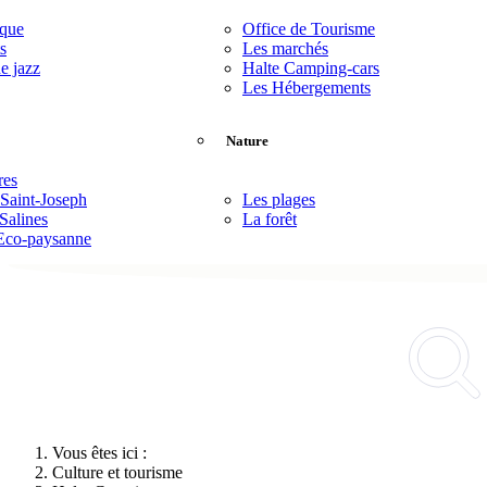
èque
Office de Tourisme
s
Les marchés
de jazz
Halte Camping-cars
Les Hébergements
Nature
res
 Saint-Joseph
Les plages
Salines
La forêt
Eco-paysanne
Vous êtes ici :
Culture et tourisme