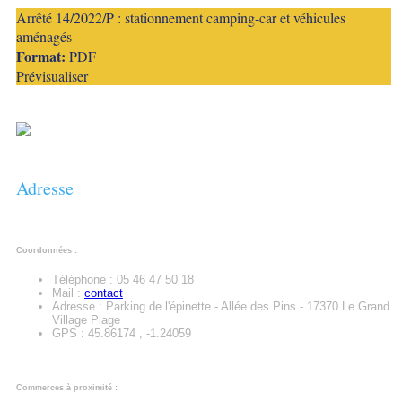
Arrêté 14/2022/P : stationnement camping-car et véhicules
aménagés
Format:
PDF
Prévisualiser
Adresse
Coordonnées :
Téléphone : 05 46 47 50 18
Mail :
contact
Adresse : Parking de l'épinette - Allée des Pins - 17370 Le Grand
Village Plage
GPS : 45.86174 , -1.24059
Commerces à proximité :