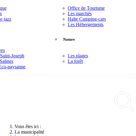
èque
Office de Tourisme
s
Les marchés
de jazz
Halte Camping-cars
Les Hébergements
Nature
res
 Saint-Joseph
Les plages
Salines
La forêt
Eco-paysanne
Vous êtes ici :
La municipalité