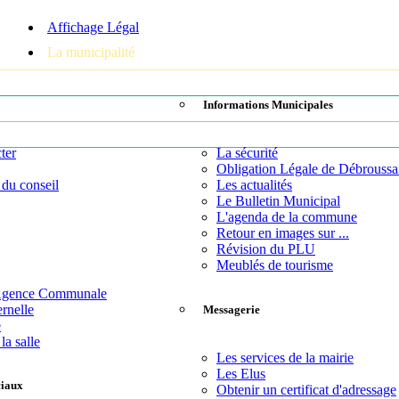
Affichage Légal
La municipalité
Informations Municipales
ter
La sécurité
Obligation Légale de Débroussa
 du conseil
Les actualités
Le Bulletin Municipal
L'agenda de la commune
Retour en images sur ...
Révision du PLU
Meublés de tourisme
 Agence Communale
rnelle
Messagerie
e
la salle
Les services de la mairie
Les Elus
ciaux
Obtenir un certificat d'adressage