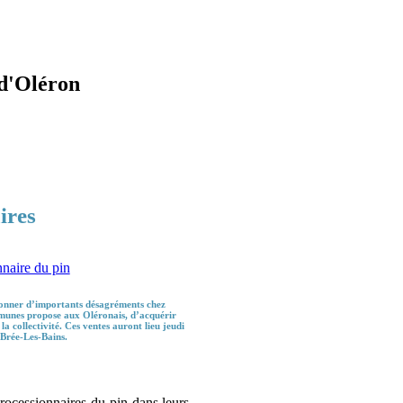
d'Oléron
ires
asionner d’importants désagréments chez
munes propose aux Oléronais, d’acquérir
a collectivité. Ces ventes auront lieu jeudi
 Brée-Les-Bains.
 processionnaires du pin dans leurs