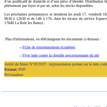
d’un justificatif de domicile et d’une pièce d’identité. Distribution l
phéromone par foyer et par an, selon les stocks disponibles.
Les prochaines permanences se tiendront les jeudi 17, vendredi 18,
9h30 à 12h30 et de 14h à 17h, dans les locaux du service Espace
17840 La Brée les Bains) .
Plus d'informations, en téléchargeant les documents ci dessous :
→
Fiche de renseignements écopièges
→
Flyer lutte contre la chenille processionnaire du pin
Arrêté du Maire N°05/2025 : réglementation portant sur la lutte contr
Format:
PDF
Prévisualiser