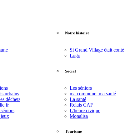
Notre histoire
mune
Si Grand Village était conté
Logo
Social
ions
Les séniors
ts urbains
ma commune, ma santé
des déchets
La santé
ic.fr
Relais CAF
 séniors
L'heure civique
 jeux
Monalisa
Tourisme